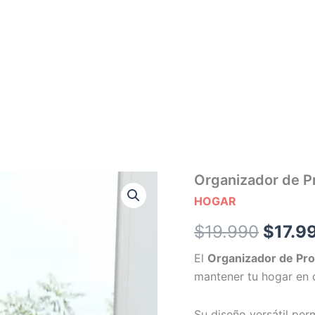
Organizador
Organizador de P
El
de
HOGAR
Productos
precio
Multiuso
$
19.990
$
17.9
-
origin
Mediano
El
Organizador de Pro
cantidad
era:
mantener tu hogar en 
$19.9
Su diseño versátil per