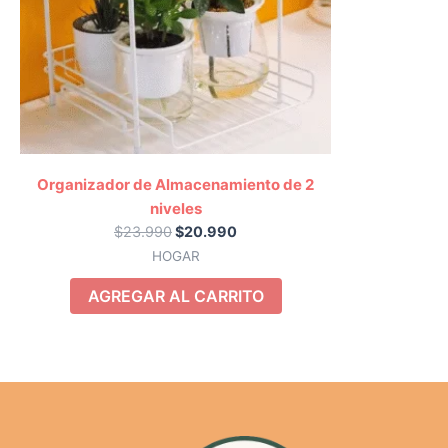
Organizador de Almacenamiento de 2
niveles
$
23.990
$
20.990
HOGAR
AGREGAR AL CARRITO