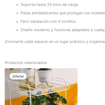
Soporta hasta 20 kilos de carga.
Patas antideslizantes que protegen tus muebles
Fácil instalación con 4 tornillos.
Diseño moderno y funcional adaptable a cualqu
¡Convierte cada espacio en un lugar práctico y organiza
Productos relacionados
El
El
precio
precio
¡Oferta!
¡Oferta!
original
actual
era:
es:
$23.990.
$20.990.