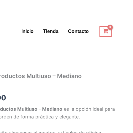
Inicio
Tienda
Contacto
roductos Multiuso – Mediano
El
precio
90
al
actual
ductos Multiuso – Mediano
es la opción ideal para
es:
orden de forma práctica y elegante.
90.
$17.990.
mite almacenar alimentos, artículos de oficina,