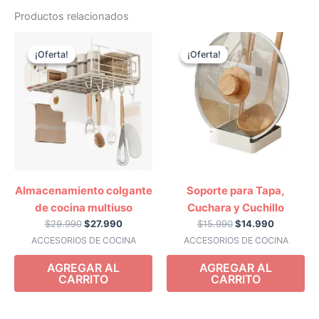
Productos relacionados
El
El
El
El
precio
precio
precio
precio
¡Oferta!
¡Oferta!
¡Oferta!
¡Oferta!
original
actual
original
actual
era:
es:
era:
es:
$29.990.
$27.990.
$15.990.
$14.990.
Almacenamiento colgante
Soporte para Tapa,
de cocina multiuso
Cuchara y Cuchillo
$
29.990
$
27.990
$
15.990
$
14.990
ACCESORIOS DE COCINA
ACCESORIOS DE COCINA
AGREGAR AL
AGREGAR AL
CARRITO
CARRITO