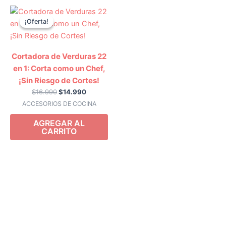
El
El
precio
precio
¡Oferta!
¡Oferta!
original
actual
era:
es:
$16.990.
$14.990.
Cortadora de Verduras 22
en 1: Corta como un Chef,
¡Sin Riesgo de Cortes!
$
16.990
$
14.990
ACCESORIOS DE COCINA
AGREGAR AL
CARRITO