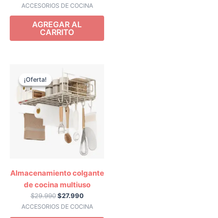
ACCESORIOS DE COCINA
AGREGAR AL
CARRITO
El
El
precio
precio
¡Oferta!
¡Oferta!
original
actual
era:
es:
$29.990.
$27.990.
Almacenamiento colgante
de cocina multiuso
$
29.990
$
27.990
ACCESORIOS DE COCINA