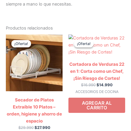
siempre a mano lo que necesitas.
Productos relacionados
El
El
El
El
precio
precio
precio
precio
¡Oferta!
¡Oferta!
¡Oferta!
¡Oferta!
original
actual
original
actual
era:
es:
era:
es:
$29.990.
$27.990.
$16.990.
$14.990.
Cortadora de Verduras 22
en 1: Corta como un Chef,
¡Sin Riesgo de Cortes!
$
16.990
$
14.990
ACCESORIOS DE COCINA
Secador de Platos
AGREGAR AL
Extraíble 10 Platos –
CARRITO
orden, higiene y ahorro de
espacio
$
29.990
$
27.990