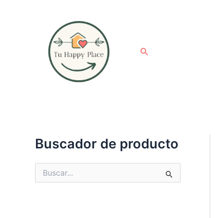
Ir
al
contenido
Buscar
Buscador de producto
B
u
s
c
a