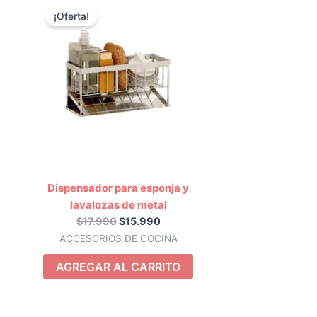
precio
precio
¡Oferta!
original
actual
era:
es:
$17.990.
$15.990.
Dispensador para esponja y
lavalozas de metal
$
17.990
$
15.990
ACCESORIOS DE COCINA
AGREGAR AL CARRITO