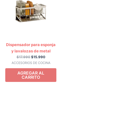
era:
es:
$17.990.
$15.990.
Dispensador para esponja
y lavalozas de metal
$
17.990
$
15.990
ACCESORIOS DE COCINA
AGREGAR AL
CARRITO