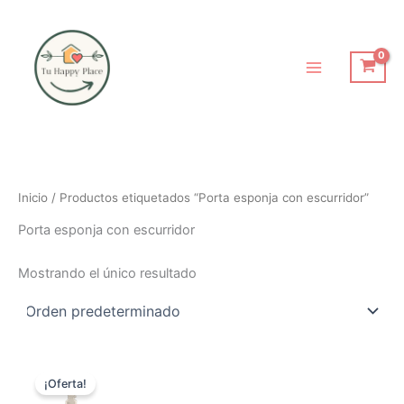
Ir
al
contenido
Inicio
/ Productos etiquetados “Porta esponja con escurridor”
Porta esponja con escurridor
Mostrando el único resultado
El
El
precio
precio
¡Oferta!
original
actual