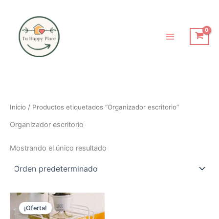
Ir
al
contenido
Inicio
/ Productos etiquetados “Organizador escritorio”
Organizador escritorio
Mostrando el único resultado
El
El
precio
precio
¡Oferta!
original
actual