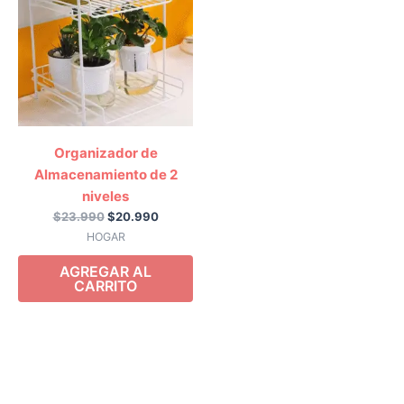
era:
es:
$23.990.
$20.990.
Organizador de
Almacenamiento de 2
niveles
$
23.990
$
20.990
HOGAR
AGREGAR AL
CARRITO