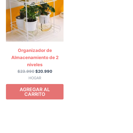
era:
es:
$23.990.
$20.990.
Organizador de
Almacenamiento de 2
niveles
$
23.990
$
20.990
HOGAR
AGREGAR AL
CARRITO