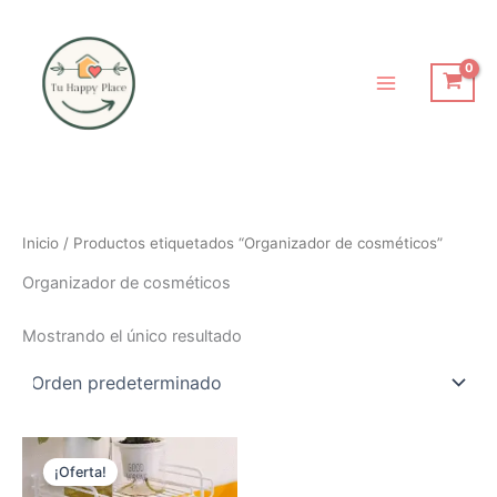
Ir
al
contenido
Inicio
/ Productos etiquetados “Organizador de cosméticos”
Organizador de cosméticos
Mostrando el único resultado
El
El
precio
precio
¡Oferta!
original
actual