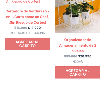
era:
es:
era:
es:
$16.990.
$14.990.
$23.990.
$20.990
Cortadora de Verduras 22
en 1: Corta como un Chef,
¡Sin Riesgo de Cortes!
$
16.990
$
14.990
ACCESORIOS DE COCINA
Organizador de
AGREGAR AL
Almacenamiento de 2
CARRITO
niveles
$
23.990
$
20.990
HOGAR
AGREGAR AL
CARRITO