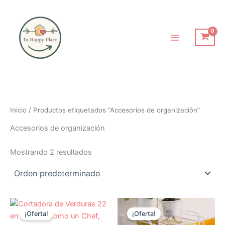
Ir
al
contenido
Inicio
/ Productos etiquetados “Accesorios de organización”
Accesorios de organización
Mostrando 2 resultados
El
El
El
El
precio
precio
precio
precio
¡Oferta!
¡Oferta!
original
actual
original
actual