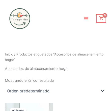
Ir
al
contenido
Inicio
/ Productos etiquetados “Accesorios de almacenamiento
hogar”
Accesorios de almacenamiento hogar
Mostrando el único resultado
El
El
precio
precio
¡Oferta!