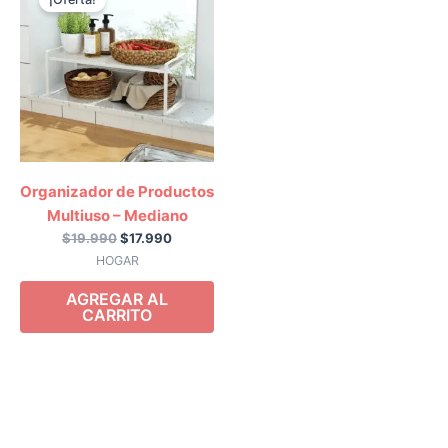
original
actual
era:
es:
$19.990.
$17.990.
Organizador de Productos
Multiuso – Mediano
$
19.990
$
17.990
HOGAR
AGREGAR AL
CARRITO