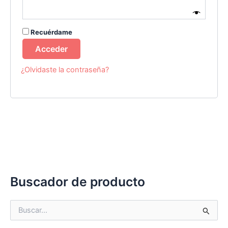
Recuérdame
Acceder
¿Olvidaste la contraseña?
Buscador de producto
B
u