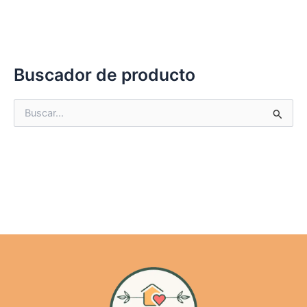
Buscador de producto
B
u
s
c
a
r
p
o
r
: