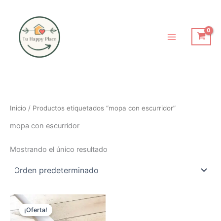
Ir
al
contenido
Inicio
/ Productos etiquetados “mopa con escurridor”
mopa con escurridor
Mostrando el único resultado
El
El
precio
precio
¡Oferta!
original
actual