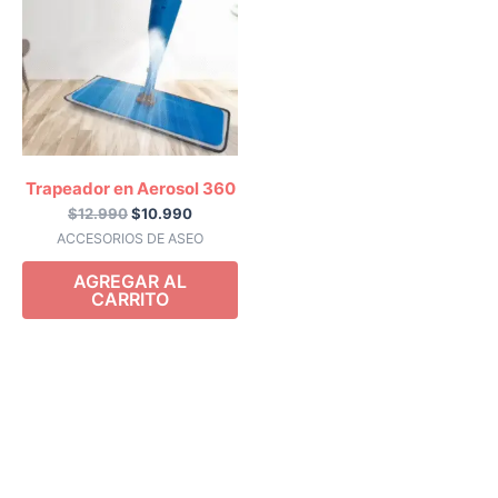
era:
es:
$12.990.
$10.990.
Trapeador en Aerosol 360
$
12.990
$
10.990
ACCESORIOS DE ASEO
AGREGAR AL
CARRITO