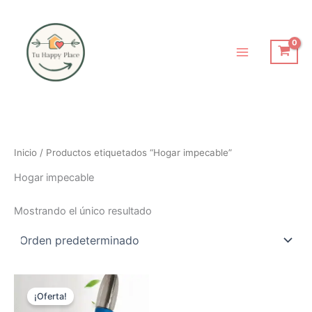
Ir
al
contenido
Inicio
/ Productos etiquetados “Hogar impecable”
Hogar impecable
Mostrando el único resultado
El
El
precio
precio
¡Oferta!
original
actual