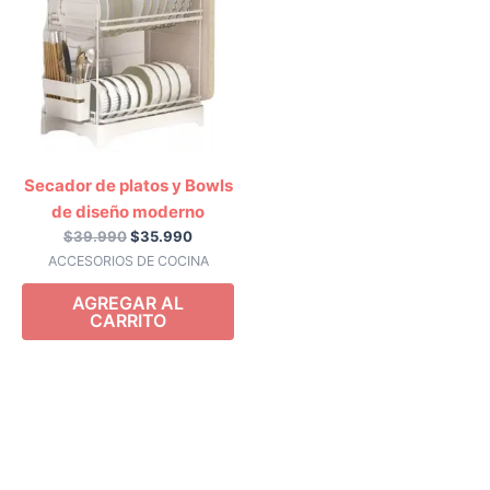
era:
es:
$39.990.
$35.990.
Secador de platos y Bowls
de diseño moderno
$
39.990
$
35.990
ACCESORIOS DE COCINA
AGREGAR AL
CARRITO