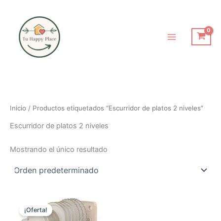
Ir
al
contenido
Inicio
/ Productos etiquetados “Escurridor de platos 2 niveles”
Escurridor de platos 2 niveles
Mostrando el único resultado
El
El
precio
precio
¡Oferta!
original
actual