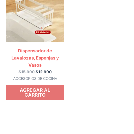
era:
es:
$15.990.
$12.990.
Dispensador de
Lavalozas, Esponjas y
Vasos
$
15.990
$
12.990
ACCESORIOS DE COCINA
AGREGAR AL
CARRITO