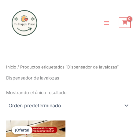
Ir
al
contenido
Inicio
/ Productos etiquetados “Dispensador de lavalozas”
Dispensador de lavalozas
Mostrando el único resultado
El
El
precio
precio
¡Oferta!
original
actual