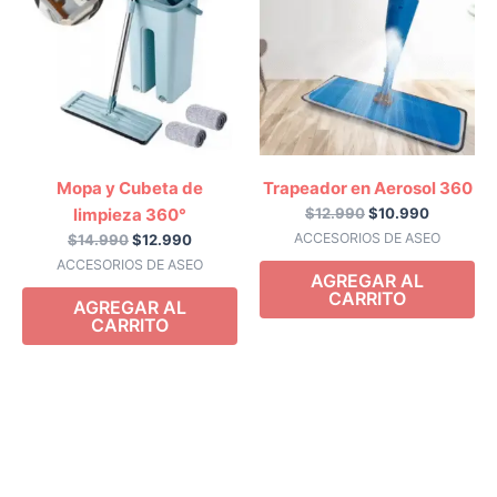
era:
es:
era:
es:
$14.990.
$12.990.
$12.990.
$10.990.
Mopa y Cubeta de
Trapeador en Aerosol 360
limpieza 360°
$
12.990
$
10.990
ACCESORIOS DE ASEO
$
14.990
$
12.990
ACCESORIOS DE ASEO
AGREGAR AL
CARRITO
AGREGAR AL
CARRITO