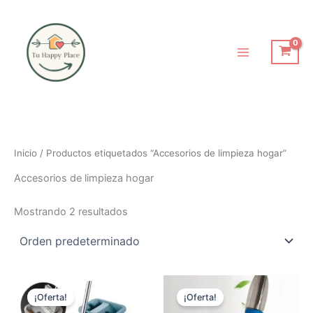
Ir
al
contenido
Inicio
/ Productos etiquetados “Accesorios de limpieza hogar”
Accesorios de limpieza hogar
Mostrando 2 resultados
El
El
El
El
precio
precio
precio
precio
¡Oferta!
¡Oferta!
original
actual
original
actual